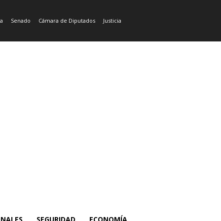
ía
Senado
Cámara de Diputados
Justicia
ONALES
SEGURIDAD
ECONOMÍA