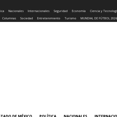
tica
Nacionales
Internacionales
Seguridad
Economía
Ciencia y Tecnolog
Columnas
Sociedad
Entretenimiento
Turismo
MUNDIAL DE FÚTBOL 2026
STADO DE MÉXICO
POLÍTICA
NACIONALES
INTERNACI