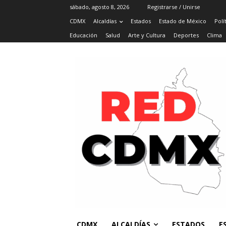
sábado, agosto 8, 2026
Registrarse / Unirse
CDMX
Alcaldías
Estados
Estado de México
Polí
Educación
Salud
Arte y Cultura
Deportes
Clima
CDMX
ALCALDÍAS
ESTADOS
E