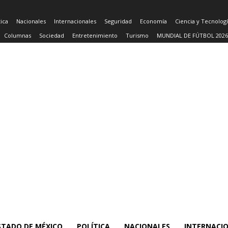
tica
Nacionales
Internacionales
Seguridad
Economía
Ciencia y Tecnolog
Columnas
Sociedad
Entretenimiento
Turismo
MUNDIAL DE FÚTBOL 2026
STADO DE MÉXICO
POLÍTICA
NACIONALES
INTERNACI