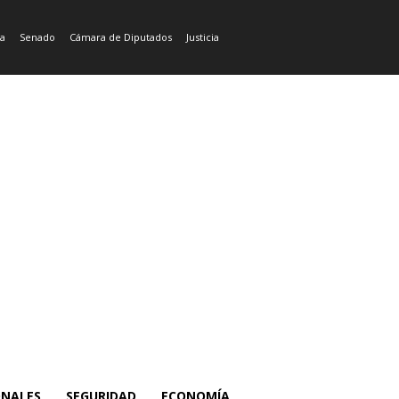
ía
Senado
Cámara de Diputados
Justicia
ONALES
SEGURIDAD
ECONOMÍA