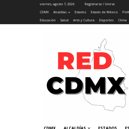
viernes, agosto 7, 2026
Registrarse / Unirse
CDMX
Alcaldías
Estados
Estado de México
Polí
Educación
Salud
Arte y Cultura
Deportes
Clima
CDMX
ALCALDÍAS
ESTADOS
E