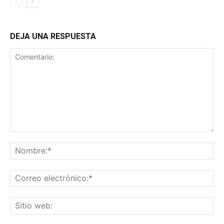
DEJA UNA RESPUESTA
Comentario:
No
Co
ele
Sit
we