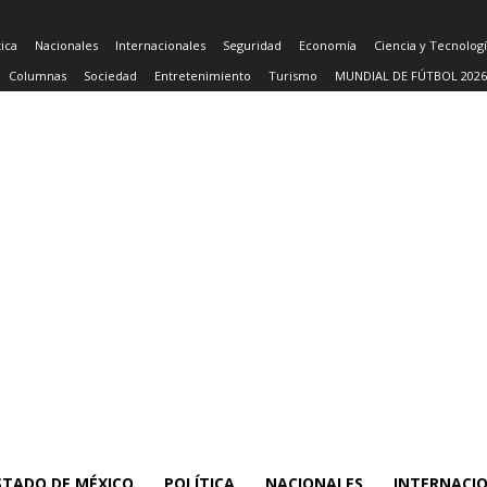
tica
Nacionales
Internacionales
Seguridad
Economía
Ciencia y Tecnolog
Columnas
Sociedad
Entretenimiento
Turismo
MUNDIAL DE FÚTBOL 2026
STADO DE MÉXICO
POLÍTICA
NACIONALES
INTERNACI