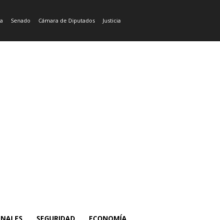
ía
Senado
Cámara de Diputados
Justicia
ONALES
SEGURIDAD
ECONOMÍA