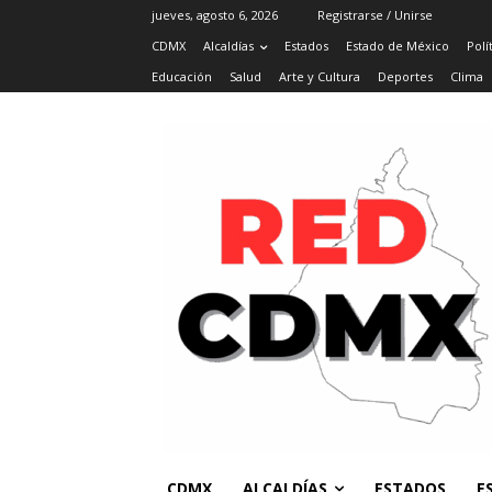
jueves, agosto 6, 2026
Registrarse / Unirse
CDMX
Alcaldías
Estados
Estado de México
Polí
Educación
Salud
Arte y Cultura
Deportes
Clima
CDMX
ALCALDÍAS
ESTADOS
E