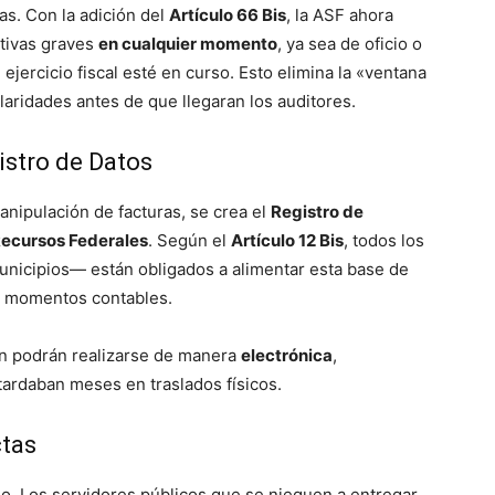
as. Con la adición del
Artículo 66 Bis
, la ASF ahora
ativas graves
en cualquier momento
, ya sea de oficio o
ejercicio fiscal esté en curso. Esto elimina la «ventana
laridades antes de que llegaran los auditores.
gistro de Datos
manipulación de facturas, se crea el
Registro de
Recursos Federales
. Según el
Artículo 12 Bis
, todos los
unicipios— están obligados a alimentar esta base de
 y momentos contables.
ión podrán realizarse de manera
electrónica
,
tardaban meses en traslados físicos.
ctas
o. Los servidores públicos que se nieguen a entregar