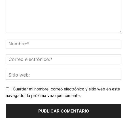
Comentario:
No
Co
ele
Sit
we
Guardar mi nombre, correo electrónico y sitio web en este
navegador la próxima vez que comente.