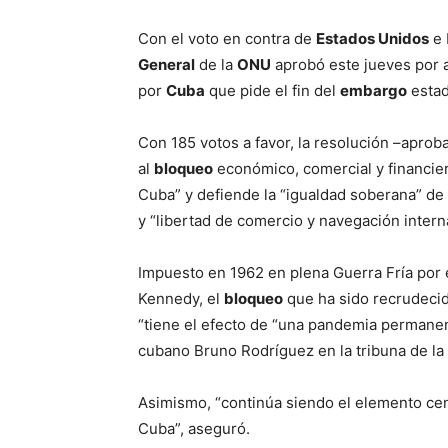
Con el voto en contra de
Estados Unidos
e 
General
de la
ONU
aprobó este jueves por 
por
Cuba
que pide el fin del
embargo
estad
Con 185 votos a favor, la resolución –aprob
al
bloqueo
económico, comercial y financie
Cuba” y defiende la “igualdad soberana” de 
y “libertad de comercio y navegación intern
Impuesto en 1962 en plena Guerra Fría por
Kennedy, el
bloqueo
que ha sido recrudecid
“tiene el efecto de “una pandemia permanent
cubano Bruno Rodríguez en la tribuna de la
Asimismo, “continúa siendo el elemento cent
Cuba”, aseguró.