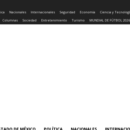
tica
Nacionales
Internacionales
Seguridad
Economía
Ciencia y Tecnolog
Columnas
Sociedad
Entretenimiento
Turismo
MUNDIAL DE FÚTBOL 2026
STADO DE MÉXICO
POLÍTICA
NACIONALES
INTERNACI