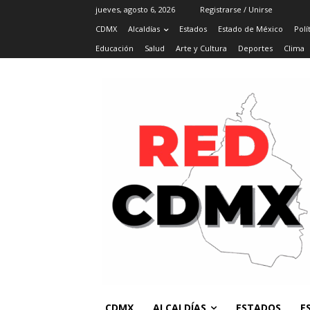
jueves, agosto 6, 2026
Registrarse / Unirse
CDMX
Alcaldías
Estados
Estado de México
Polí
Educación
Salud
Arte y Cultura
Deportes
Clima
CDMX
ALCALDÍAS
ESTADOS
E