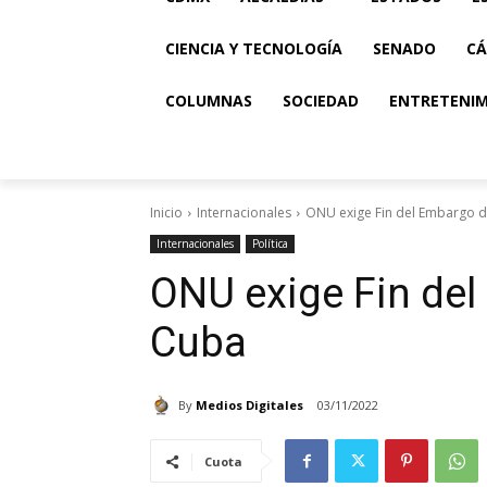
CIENCIA Y TECNOLOGÍA
SENADO
CÁ
COLUMNAS
SOCIEDAD
ENTRETENI
Inicio
Internacionales
ONU exige Fin del Embargo 
Internacionales
Política
ONU exige Fin de
Cuba
By
Medios Digitales
03/11/2022
Cuota