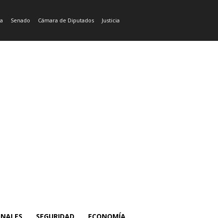
ía
Senado
Cámara de Diputados
Justicia
ONALES
SEGURIDAD
ECONOMÍA