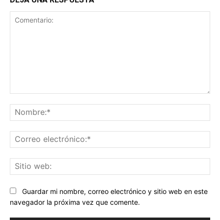
Comentario:
No
Co
ele
Sit
we
Guardar mi nombre, correo electrónico y sitio web en este
navegador la próxima vez que comente.