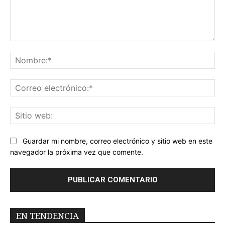
Comentario:
No
Co
ele
Sit
we
Guardar mi nombre, correo electrónico y sitio web en este
navegador la próxima vez que comente.
EN TENDENCIA