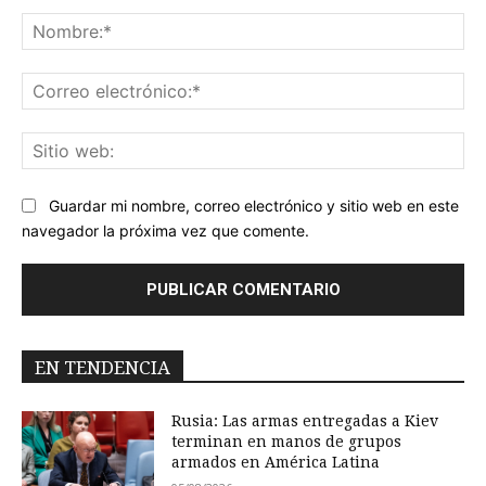
Comentario:
No
Co
ele
Sit
we
Guardar mi nombre, correo electrónico y sitio web en este
navegador la próxima vez que comente.
EN TENDENCIA
Rusia: Las armas entregadas a Kiev
terminan en manos de grupos
armados en América Latina