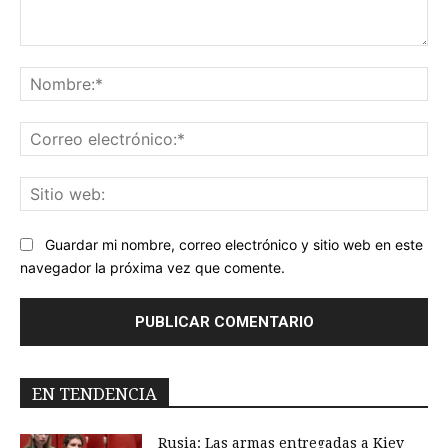
Comentario:
No
Co
ele
Sit
we
Guardar mi nombre, correo electrónico y sitio web en este
navegador la próxima vez que comente.
EN TENDENCIA
Rusia: Las armas entregadas a Kiev