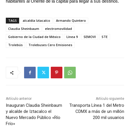
habitantes al Oriente de la capital para llegar a sus destinos.
TAGS
alcaldía Iztacalco
Armando Quintero
Claudia Sheinbaum
electromovilidad
Gobierno de la Ciudad de México
Línea 9
SEMOVI
STE
Trolebús
Trolebuses Cero Emisiones
Artículo anterior
Artículo siguiente
Inauguran Claudia Sheinbaum
Transporta Línea 1 del Metro
y alcalde de Iztacalco el
CDMX a más de un millón
Nuevo Mercado Público «Río
200 mil usuarios
Frío»