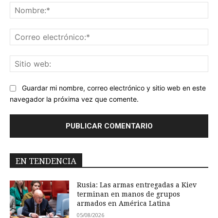
No
Co
ele
Sit
we
Guardar mi nombre, correo electrónico y sitio web en este
navegador la próxima vez que comente.
EN TENDENCIA
Rusia: Las armas entregadas a Kiev
terminan en manos de grupos
armados en América Latina
05/08/2026