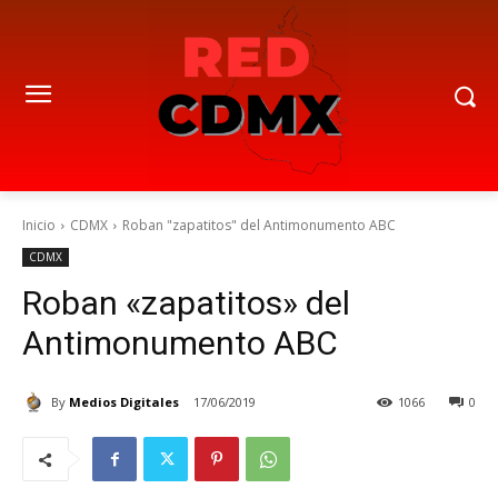
Inicio
CDMX
Roban "zapatitos" del Antimonumento ABC
CDMX
Roban «zapatitos» del
Antimonumento ABC
By
Medios Digitales
17/06/2019
1066
0