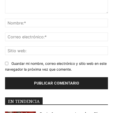
Comentario:
No
Co
ele
Sit
we
Guardar mi nombre, correo electrónico y sitio web en este
navegador la próxima vez que comente.
EN TENDENCIA