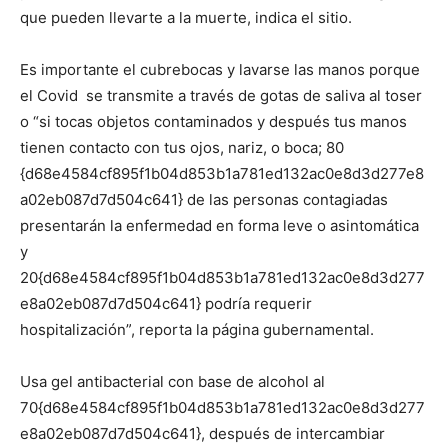
que pueden llevarte a la muerte, indica el sitio.
Es importante el cubrebocas y lavarse las manos porque
el Covid se transmite a través de gotas de saliva al toser
o “si tocas objetos contaminados y después tus manos
tienen contacto con tus ojos, nariz, o boca; 80
{d68e4584cf895f1b04d853b1a781ed132ac0e8d3d277e8
a02eb087d7d504c641} de las personas contagiadas
presentarán la enfermedad en forma leve o asintomática
y
20{d68e4584cf895f1b04d853b1a781ed132ac0e8d3d277
e8a02eb087d7d504c641} podría requerir
hospitalización”, reporta la página gubernamental.
Usa gel antibacterial con base de alcohol al
70{d68e4584cf895f1b04d853b1a781ed132ac0e8d3d277
e8a02eb087d7d504c641}, después de intercambiar