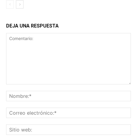
DEJA UNA RESPUESTA
Comentario:
No
Co
ele
Sit
we