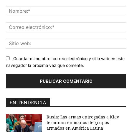
Comentario:
No
Co
ele
Sit
we
Guardar mi nombre, correo electrónico y sitio web en este
navegador la próxima vez que comente.
EN TENDENCIA
Rusia: Las armas entregadas a Kiev
terminan en manos de grupos
armados en América Latina