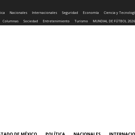
tica
Nacionales
Internacionales
Seguridad
Economía
Ciencia y Tecnolog
Columnas
Sociedad
Entretenimiento
Turismo
MUNDIAL DE FÚTBOL 2026
STADO DE MÉXICO
POLÍTICA
NACIONALES
INTERNACI