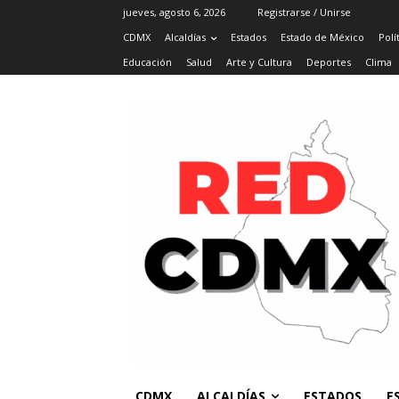
jueves, agosto 6, 2026
Registrarse / Unirse
CDMX
Alcaldías
Estados
Estado de México
Polí
Educación
Salud
Arte y Cultura
Deportes
Clima
CDMX
ALCALDÍAS
ESTADOS
E