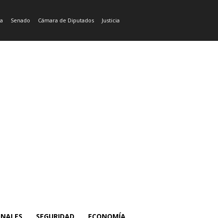
ía
Senado
Cámara de Diputados
Justicia
ONALES
SEGURIDAD
ECONOMÍA