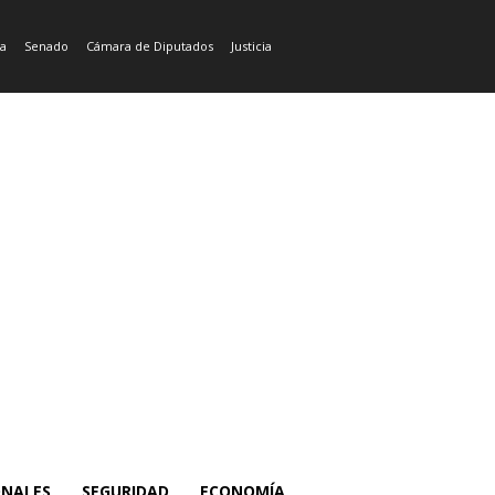
ía
Senado
Cámara de Diputados
Justicia
ONALES
SEGURIDAD
ECONOMÍA