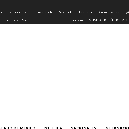
tica
Nacionales
Internacionales
Seguridad
Economía
Ciencia y Tecnolog
Columnas
Sociedad
Entretenimiento
Turismo
MUNDIAL DE FÚTBOL 2026
STADO DE MÉXICO
POLÍTICA
NACIONALES
INTERNACI