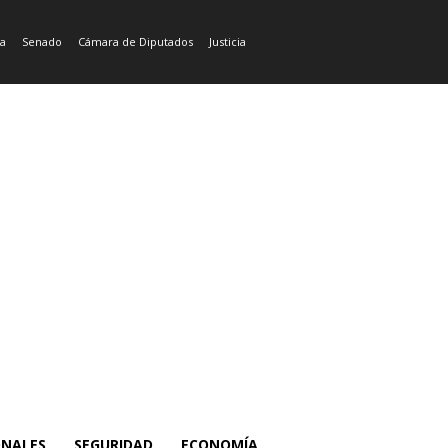
ía
Senado
Cámara de Diputados
Justicia
ONALES
SEGURIDAD
ECONOMÍA