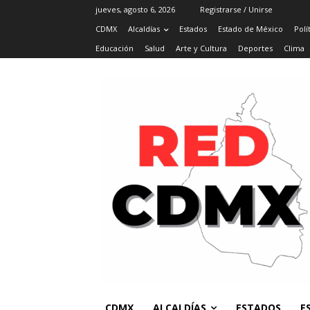
jueves, agosto 6, 2026
Registrarse / Unirse
CDMX
Alcaldías
Estados
Estado de México
Polí
Educación
Salud
Arte y Cultura
Deportes
Clima
CDMX
ALCALDÍAS
ESTADOS
E