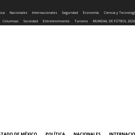
tica
Nacionales
Internacionales
Seguridad
Economía
Ciencia y Tecnolog
Columnas
Sociedad
Entretenimiento
Turismo
MUNDIAL DE FÚTBOL 2026
STADO DE MÉXICO
POLÍTICA
NACIONALES
INTERNACI