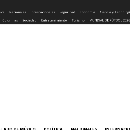
tica
Nacionales
Internacionales
Seguridad
Economía
Ciencia y Tecnolog
Columnas
Sociedad
Entretenimiento
Turismo
MUNDIAL DE FÚTBOL 2026
STADO DE MÉXICO
POLÍTICA
NACIONALES
INTERNACI