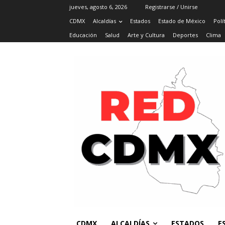
jueves, agosto 6, 2026
Registrarse / Unirse
CDMX
Alcaldías
Estados
Estado de México
Polí
Educación
Salud
Arte y Cultura
Deportes
Clima
CDMX
ALCALDÍAS
ESTADOS
E