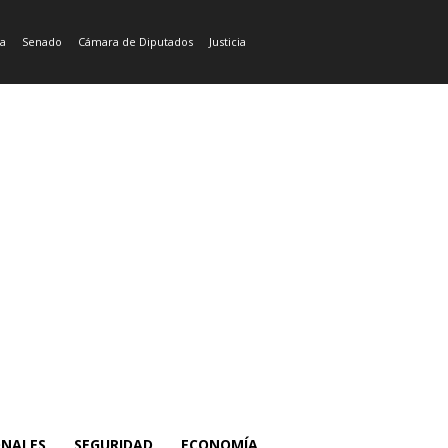
ía
Senado
Cámara de Diputados
Justicia
ONALES
SEGURIDAD
ECONOMÍA