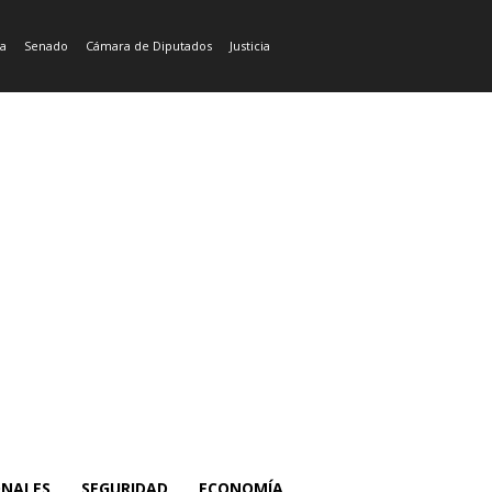
ía
Senado
Cámara de Diputados
Justicia
ONALES
SEGURIDAD
ECONOMÍA