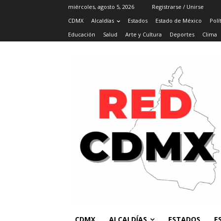
miércoles, agosto 5, 2026
Registrarse / Unirse
CDMX
Alcaldías
Estados
Estado de México
Polí
Educación
Salud
Arte y Cultura
Deportes
Clima
CDMX
ALCALDÍAS
ESTADOS
E