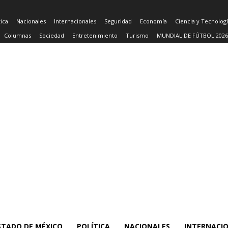
tica
Nacionales
Internacionales
Seguridad
Economía
Ciencia y Tecnolog
Columnas
Sociedad
Entretenimiento
Turismo
MUNDIAL DE FÚTBOL 2026
STADO DE MÉXICO
POLÍTICA
NACIONALES
INTERNACI