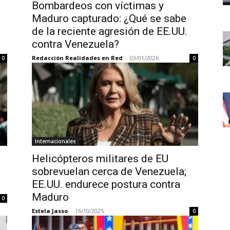
Bombardeos con víctimas y
Maduro capturado: ¿Qué se sabe
de la reciente agresión de EE.UU.
contra Venezuela?
Redacción Realidades en Red
-
03/01/2026
0
0
Internacionales
Helicópteros militares de EU
sobrevuelan cerca de Venezuela;
EE.UU. endurece postura contra
Maduro
0
Estela Jasso
-
16/10/2025
0