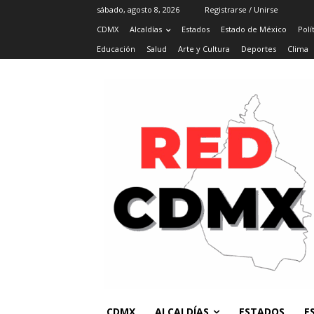
sábado, agosto 8, 2026
Registrarse / Unirse
CDMX
Alcaldías
Estados
Estado de México
Polí
Educación
Salud
Arte y Cultura
Deportes
Clima
CDMX
ALCALDÍAS
ESTADOS
E