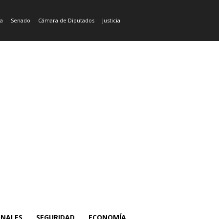
ía
Senado
Cámara de Diputados
Justicia
ONALES
SEGURIDAD
ECONOMÍA