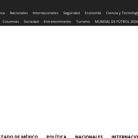
tica
Nacionales
Internacionales
Seguridad
Economía
Ciencia y Tecnolog
Columnas
Sociedad
Entretenimiento
Turismo
MUNDIAL DE FÚTBOL 2026
STADO DE MÉXICO
POLÍTICA
NACIONALES
INTERNACI