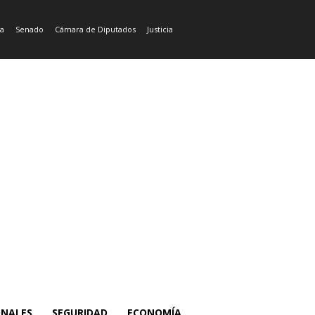
ía
Senado
Cámara de Diputados
Justicia
ONALES
SEGURIDAD
ECONOMÍA