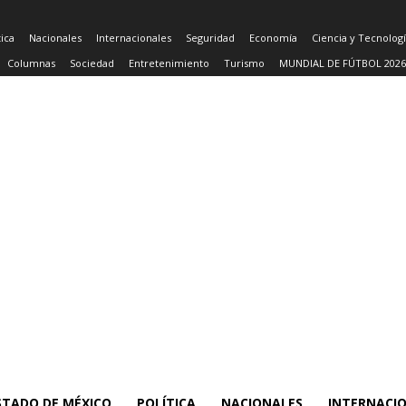
tica
Nacionales
Internacionales
Seguridad
Economía
Ciencia y Tecnolog
Columnas
Sociedad
Entretenimiento
Turismo
MUNDIAL DE FÚTBOL 2026
STADO DE MÉXICO
POLÍTICA
NACIONALES
INTERNACI