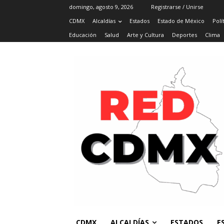
domingo, agosto 9, 2026
Registrarse / Unirse
CDMX
Alcaldías
Estados
Estado de México
Polí
Educación
Salud
Arte y Cultura
Deportes
Clima
CDMX
ALCALDÍAS
ESTADOS
E