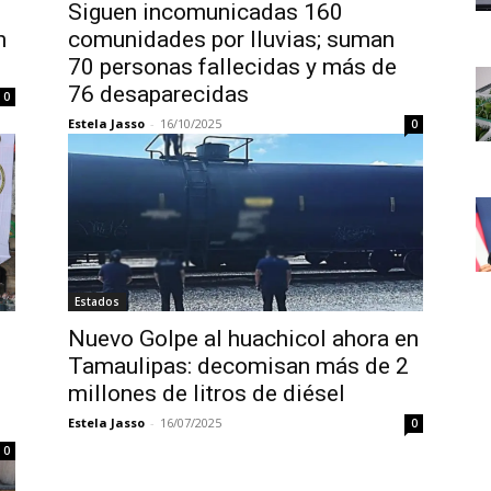
Siguen incomunicadas 160
n
comunidades por lluvias; suman
70 personas fallecidas y más de
76 desaparecidas
0
Estela Jasso
-
16/10/2025
0
Estados
Nuevo Golpe al huachicol ahora en
Tamaulipas: decomisan más de 2
millones de litros de diésel
Estela Jasso
-
16/07/2025
0
0