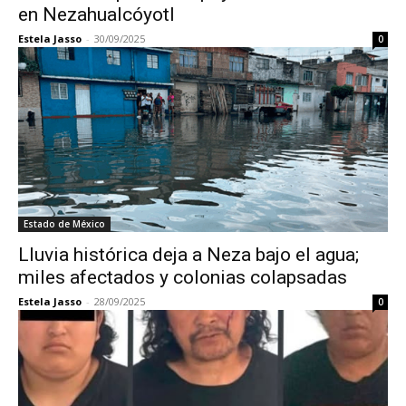
en Nezahualcóyotl
Estela Jasso
-
30/09/2025
0
Estado de México
Lluvia histórica deja a Neza bajo el agua;
miles afectados y colonias colapsadas
Estela Jasso
-
28/09/2025
0