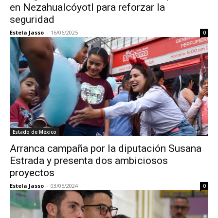
en Nezahualcóyotl para reforzar la
seguridad
Estela Jasso
-
16/06/2025
0
Estado de México
Arranca campaña por la diputación Susana
Estrada y presenta dos ambiciosos
proyectos
Estela Jasso
-
03/05/2024
0