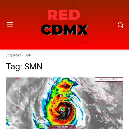
Etiquetas
SMN
Tag:
SMN