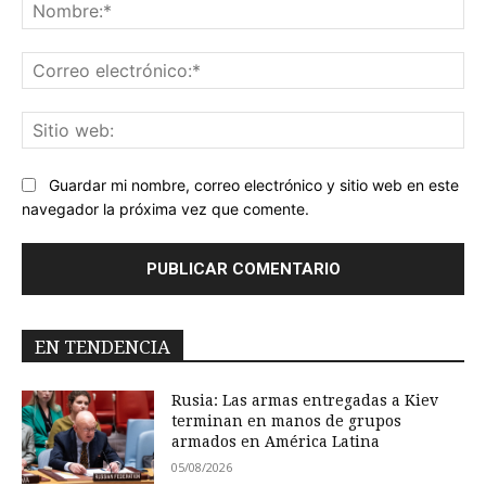
No
Co
ele
Sit
we
Guardar mi nombre, correo electrónico y sitio web en este
navegador la próxima vez que comente.
EN TENDENCIA
Rusia: Las armas entregadas a Kiev
terminan en manos de grupos
armados en América Latina
05/08/2026