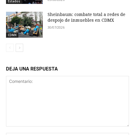
Estados
Sheinbaum: combate total a redes de
despojo de inmuebles en CDMX
30/07/2026
CDMX
DEJA UNA RESPUESTA
Comentario: