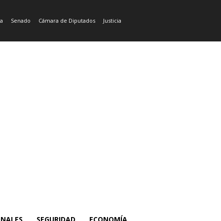
ía
Senado
Cámara de Diputados
Justicia
ONALES
SEGURIDAD
ECONOMÍA