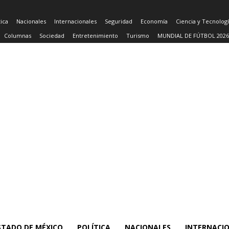
tica
Nacionales
Internacionales
Seguridad
Economía
Ciencia y Tecnolog
Columnas
Sociedad
Entretenimiento
Turismo
MUNDIAL DE FÚTBOL 2026
STADO DE MÉXICO
POLÍTICA
NACIONALES
INTERNACI