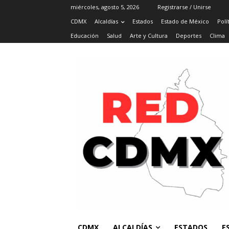
miércoles, agosto 5, 2026
Registrarse / Unirse
CDMX
Alcaldías
Estados
Estado de México
Polí
Educación
Salud
Arte y Cultura
Deportes
Clima
CDMX
ALCALDÍAS
ESTADOS
E