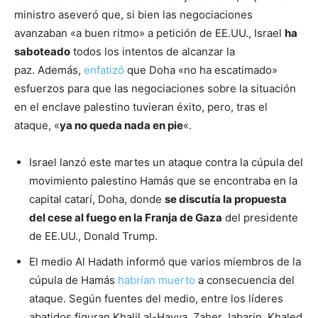
ministro aseveró que, si bien las negociaciones
avanzaban «a buen ritmo» a petición de EE.UU., Israel
ha
saboteado
todos los intentos de alcanzar la
paz. Además,
enfatizó
que Doha «no ha escatimado»
esfuerzos para que las negociaciones sobre la situación
en el enclave palestino tuvieran éxito, pero, tras el
ataque, «
ya no queda nada en pie
«.
Israel lanzó este martes un ataque contra la cúpula del
movimiento palestino Hamás que se encontraba en la
capital catarí, Doha, donde
se discutía la propuesta
del cese al fuego en la Franja de Gaza
del presidente
de EE.UU., Donald Trump.
El medio Al Hadath informó que varios miembros de la
cúpula de Hamás
habrían muerto
a consecuencia del
ataque. Según fuentes del medio, entre los líderes
abatidos figuran Khalil al-Hayya, Zaher Jabarin, Khaled