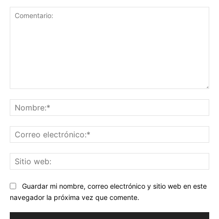
Comentario:
No
Co
ele
Sit
we
Guardar mi nombre, correo electrónico y sitio web en este
navegador la próxima vez que comente.