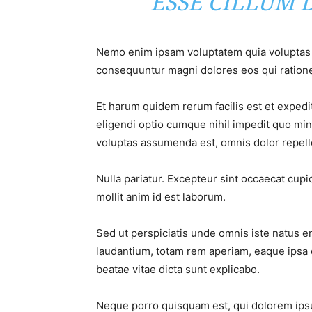
ESSE CILLUM 
Nemo enim ipsam voluptatem quia voluptas si
consequuntur magni dolores eos qui ratione
Et harum quidem rerum facilis est et expedi
eligendi optio cumque nihil impedit quo mi
voluptas assumenda est, omnis dolor repel
Nulla pariatur. Excepteur sint occaecat cupid
mollit anim id est laborum.
Sed ut perspiciatis unde omnis iste natus 
laudantium, totam rem aperiam, eaque ipsa qu
beatae vitae dicta sunt explicabo.
Neque porro quisquam est, qui dolorem ipsum