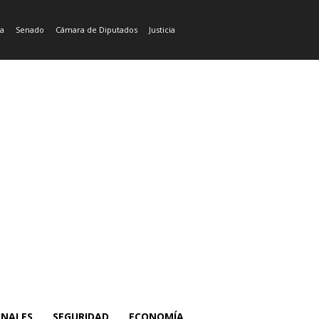
ía
Senado
Cámara de Diputados
Justicia
ONALES
SEGURIDAD
ECONOMÍA