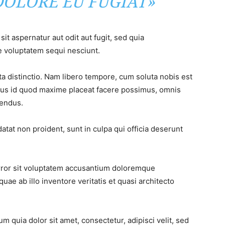
DOLORE EU FUGIAT»
t aspernatur aut odit aut fugit, sed quia
 voluptatem sequi nesciunt.
ta distinctio. Nam libero tempore, cum soluta nobis est
nus id quod maxime placeat facere possimus, omnis
lendus.
atat non proident, sunt in culpa qui officia deserunt
error sit voluptatem accusantium doloremque
ae ab illo inventore veritatis et quasi architecto
 quia dolor sit amet, consectetur, adipisci velit, sed