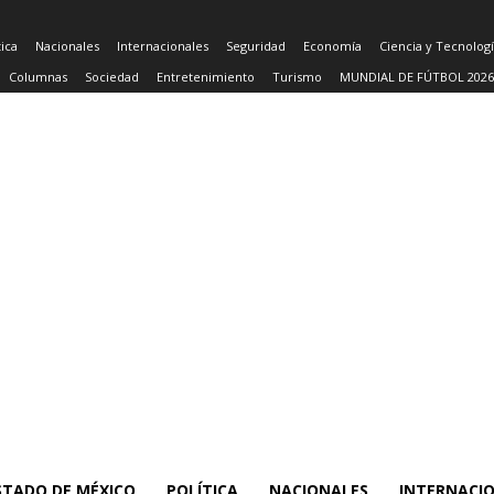
tica
Nacionales
Internacionales
Seguridad
Economía
Ciencia y Tecnolog
Columnas
Sociedad
Entretenimiento
Turismo
MUNDIAL DE FÚTBOL 2026
STADO DE MÉXICO
POLÍTICA
NACIONALES
INTERNACI