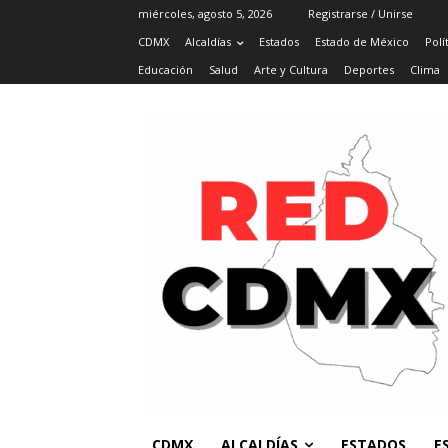
miércoles, agosto 5, 2026
Registrarse / Unirse
CDMX
Alcaldías
Estados
Estado de México
Polí
Educación
Salud
Arte y Cultura
Deportes
Clima
CDMX
ALCALDÍAS
ESTADOS
E