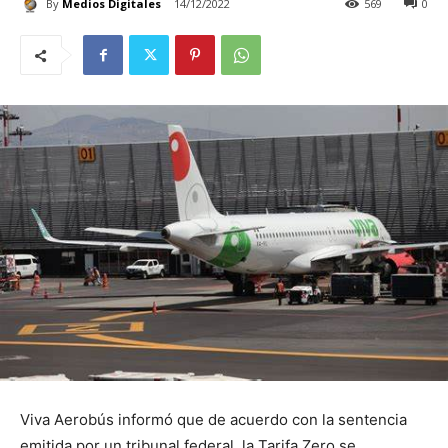
By
Medios Digitales
14/12/2022
569
0
Viva Aerobús informó que de acuerdo con la sentencia
emitida por un tribunal federal, la Tarifa Zero se