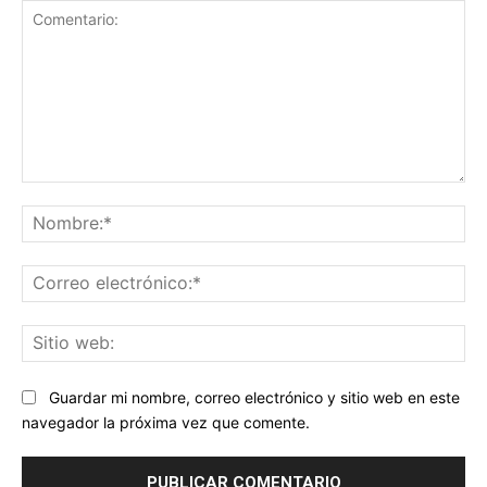
Comentario:
No
Co
ele
Sit
we
Guardar mi nombre, correo electrónico y sitio web en este
navegador la próxima vez que comente.