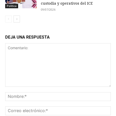
custodia y operativos del ICE
Política
09/07/2026
DEJA UNA RESPUESTA
Comentario:
No
Co
ele