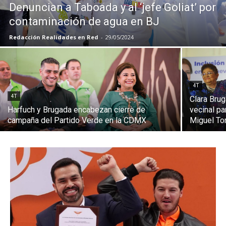
Denuncian a Taboada y al ‘jefe Goliat’ por
contaminación de agua en BJ
Redacción Realidades en Red
-
29/05/2024
4T
4T
Clara Bru
Harfuch y Brugada encabezan cierre de
vecinal pa
campaña del Partido Verde en la CDMX
Miguel To