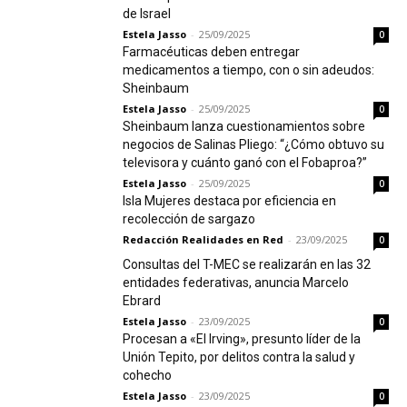
de Israel
Estela Jasso
-
25/09/2025
0
Farmacéuticas deben entregar
medicamentos a tiempo, con o sin adeudos:
Sheinbaum
Estela Jasso
-
25/09/2025
0
Sheinbaum lanza cuestionamientos sobre
negocios de Salinas Pliego: “¿Cómo obtuvo su
televisora y cuánto ganó con el Fobaproa?”
Estela Jasso
-
25/09/2025
0
Isla Mujeres destaca por eficiencia en
recolección de sargazo
Redacción Realidades en Red
-
23/09/2025
0
Consultas del T-MEC se realizarán en las 32
entidades federativas, anuncia Marcelo
Ebrard
Estela Jasso
-
23/09/2025
0
Procesan a «El Irving», presunto líder de la
Unión Tepito, por delitos contra la salud y
cohecho
Estela Jasso
-
23/09/2025
0