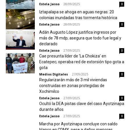
Estela Jasso
-
28/09/2025
0
Iztapalapa se ahoga en aguas negras: 20
colonias inundadas tras tormenta histórica
Estela Jasso
-
28/09/2025
0
Adán Augusto López justifica ingresos por
más de 78 mdp; asegura que todo fue legal y
declarado
Estela Jasso
-
27/09/2025
0
Cae presunta líder de ‘La Chokiza’ en
Ecatepec; operaba red de extorsión tipo gota a
gota
Medios Digitales
-
27/09/2025
0
Regularizarán más de 3 mil viviendas
construidas en zonas protegidas de
Xochimilco
Estela Jasso
-
27/09/2025
0
Ocultó la DEA pistas clave del caso Ayotzinapa
durante años
Estela Jasso
-
27/09/2025
0
Marcha por Ayotzinapa concluye con saldo
blanco en CDMX, pese a daños menores