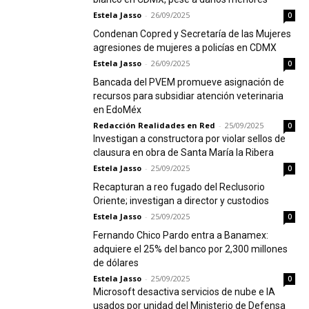
Estela Jasso
-
26/09/2025
0
Condenan Copred y Secretaría de las Mujeres
agresiones de mujeres a policías en CDMX
Estela Jasso
-
26/09/2025
0
Bancada del PVEM promueve asignación de
recursos para subsidiar atención veterinaria
en EdoMéx
Redacción Realidades en Red
-
25/09/2025
0
Investigan a constructora por violar sellos de
clausura en obra de Santa María la Ribera
Estela Jasso
-
25/09/2025
0
Recapturan a reo fugado del Reclusorio
Oriente; investigan a director y custodios
Estela Jasso
-
25/09/2025
0
Fernando Chico Pardo entra a Banamex:
adquiere el 25% del banco por 2,300 millones
de dólares
Estela Jasso
-
25/09/2025
0
Microsoft desactiva servicios de nube e IA
usados por unidad del Ministerio de Defensa