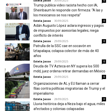
Estela Jasso
-
30/09/2025
0
Trump publica video racista hecho con IA;
Sheinbaum le responde con firmeza: “A las y
los mexicanos se nos respeta”
Estela Jasso
-
30/09/2025
0
Adán Augusto López aclara ingresos y pagos
de impuestos por asesorías legales; niega
conflicto de interés
Estela Jasso
-
29/09/2025
0
Patrulla de la SSC cae en socavón en
Iztapalapa; colapsa colector de más de 40
años
Estela Jasso
-
29/09/2025
0
Deuda de TV Azteca en NY supera los 500
mdd, juez ordena retirar demandas en México
Estela Jasso
-
29/09/2025
0
Organizaciones de AL y EU llaman a cerrar
filas contra políticas migratorias de Trump y el
imperialismo
Estela Jasso
-
28/09/2025
0
Lluvia histórica deja a Neza bajo el agua; miles
afectados y colonias colapsadas