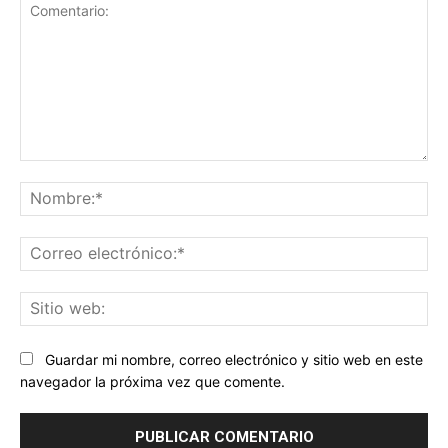
Comentario:
No
Co
ele
Sit
we
Guardar mi nombre, correo electrónico y sitio web en este
navegador la próxima vez que comente.