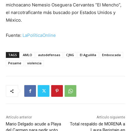
michoacano Nemesio Oseguera Cervantes “El Mencho”,
el narcotraficante más buscado por Estados Unidos y
México.
Fuente:
LaPolíticaOnline
TAGS
AMLO
autodefensas
CJNG
El Aguililla
Emboscada
Pesame
violencia
Artículo anterior
Artículo siguiente
Mario Delgado acude a Playa
Total respaldo de MORENA a
del Carmen para pedir voto
Laura Beristain en