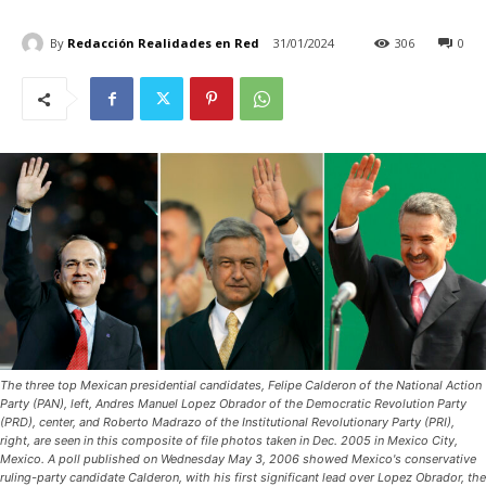
By
Redacción Realidades en Red
31/01/2024
306
0
The three top Mexican presidential candidates, Felipe Calderon of the National Action
Party (PAN), left, Andres Manuel Lopez Obrador of the Democratic Revolution Party
(PRD), center, and Roberto Madrazo of the Institutional Revolutionary Party (PRI),
right, are seen in this composite of file photos taken in Dec. 2005 in Mexico City,
Mexico. A poll published on Wednesday May 3, 2006 showed Mexico's conservative
ruling-party candidate Calderon, with his first significant lead over Lopez Obrador, the