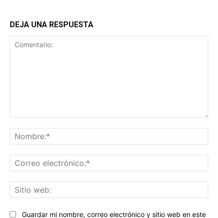
DEJA UNA RESPUESTA
Comentario:
No
Co
ele
Sit
we
Guardar mi nombre, correo electrónico y sitio web en este