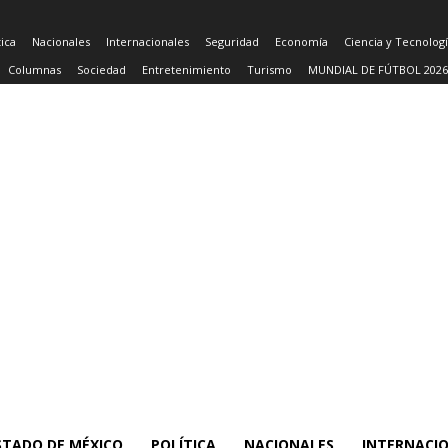
tica
Nacionales
Internacionales
Seguridad
Economía
Ciencia y Tecnolog
Columnas
Sociedad
Entretenimiento
Turismo
MUNDIAL DE FÚTBOL 2026
STADO DE MÉXICO
POLÍTICA
NACIONALES
INTERNACI