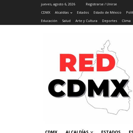
jueves, agosto 6, 2026
Registrarse / Unirse
CDMX
Alcaldías
Estados
Estado de México
Polí
Educación
Salud
Arte y Cultura
Deportes
Clima
CDMX
ALCALDÍAS
ESTADOS
E