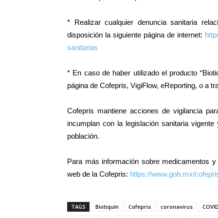
* Realizar cualquier denuncia sanitaria rela
disposición la siguiente página de internet:
htt
sanitarias
* En caso de haber utilizado el producto “Bioti
página de Cofepris, VigiFlow, eReporting, o a 
Cofepris mantiene acciones de vigilancia par
incumplan con la legislación sanitaria vigent
población.
Para más información sobre medicamentos y o
web de la Cofepris:
https://www.gob.mx/cofepri
TAGS
Biotiquín
Cofepris
coronavirus
COVID