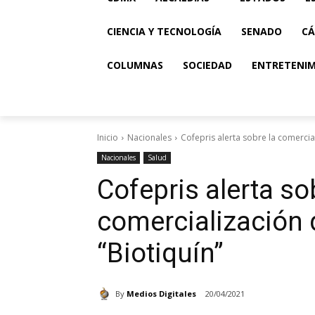
CIENCIA Y TECNOLOGÍA
SENADO
CÁ
COLUMNAS
SOCIEDAD
ENTRETENI
Inicio
Nacionales
Cofepris alerta sobre la comercia
Nacionales
Salud
Cofepris alerta so
comercialización 
“Biotiquín”
By
Medios Digitales
20/04/2021