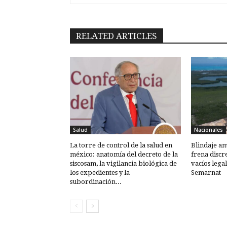
RELATED ARTICLES
Salud
Nacionales
La torre de control de la salud en
Blindaje am
méxico: anatomía del decreto de la
frena discr
siscosam, la vigilancia biológica de
vacíos lega
los expedientes y la
Semarnat
subordinación...