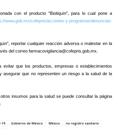
cionada con el producto “Biotiquín”, para lo cual pone a
ps://www.gob.mx/cofepris/acciones-y-programas/denuncias-
quín”, reportar cualquier reacción adversa o malestar en la
través del correo farmacovigilancia@cofepris.gob.mx.
a evitar que los productos, empresas o establecimientos
e y asegurar que no representen un riesgo a la salud de la
tros insumos para la salud se puede consultar la página
s
-19
Gobierno de México
México
no registro sanitario