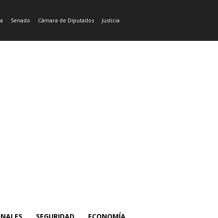
ía
Senado
Cámara de Diputados
Justicia
ONALES
SEGURIDAD
ECONOMÍA