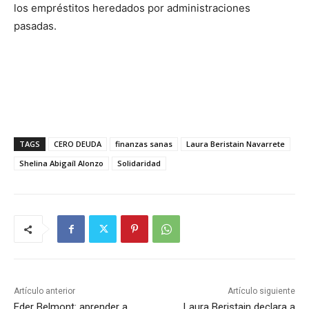
los empréstitos heredados por administraciones
pasadas.
TAGS
CERO DEUDA
finanzas sanas
Laura Beristain Navarrete
Shelina Abigaíl Alonzo
Solidaridad
Artículo anterior
Artículo siguiente
Eder Belmont: aprender a
Laura Beristain declara a