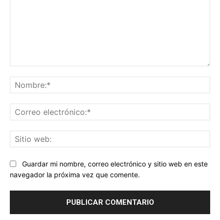
Comentario:
No
Co
ele
Sit
we
Guardar mi nombre, correo electrónico y sitio web en este
navegador la próxima vez que comente.