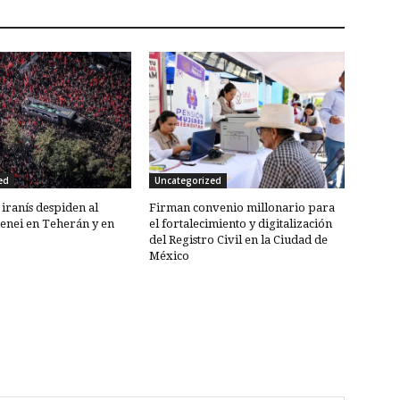
ed
Uncategorized
 iranís despiden al
Firman convenio millonario para
enei en Teherán y en
el fortalecimiento y digitalización
del Registro Civil en la Ciudad de
México