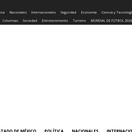
tica
Nacionales
Internacionales
Seguridad
Economía
Ciencia y Tecnolog
Columnas
Sociedad
Entretenimiento
Turismo
MUNDIAL DE FÚTBOL 2026
STADO DE MÉXICO
POLÍTICA
NACIONALES
INTERNACI