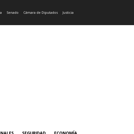
ía
Senado
Cámara de Diputados
Justicia
ONALES
SEGURIDAD
ECONOMÍA