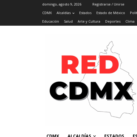
domingo, agosto 9, 2026
Registrarse / Unirse
CDMX
Alcaldías
Estados
Estado de México
Polí
Educación
Salud
Arte y Cultura
Deportes
Clima
CDMX
ALCALDÍAS
ESTADOS
E