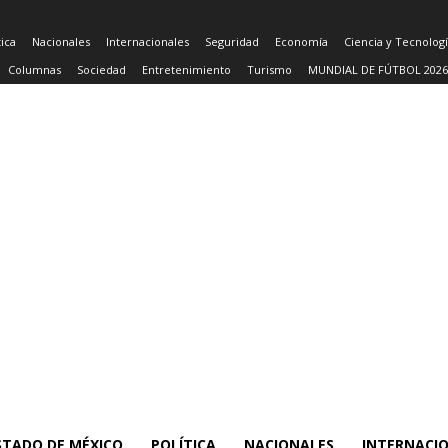
tica
Nacionales
Internacionales
Seguridad
Economía
Ciencia y Tecnolog
Columnas
Sociedad
Entretenimiento
Turismo
MUNDIAL DE FÚTBOL 2026
STADO DE MÉXICO
POLÍTICA
NACIONALES
INTERNACI