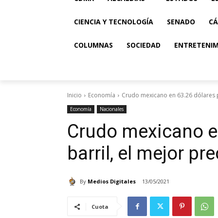
CIENCIA Y TECNOLOGÍA
SENADO
CÁ
COLUMNAS
SOCIEDAD
ENTRETENI
Inicio
Economía
Crudo mexicano en 63.26 dólares por
Economía
Nacionales
Crudo mexicano en
barril, el mejor p
By
Medios Digitales
13/05/2021
Cuota