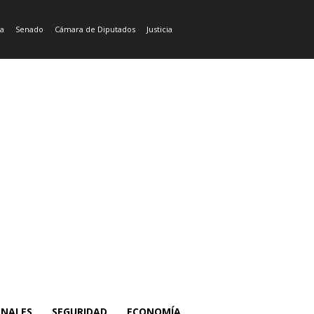
ía
Senado
Cámara de Diputados
Justicia
ONALES
SEGURIDAD
ECONOMÍA