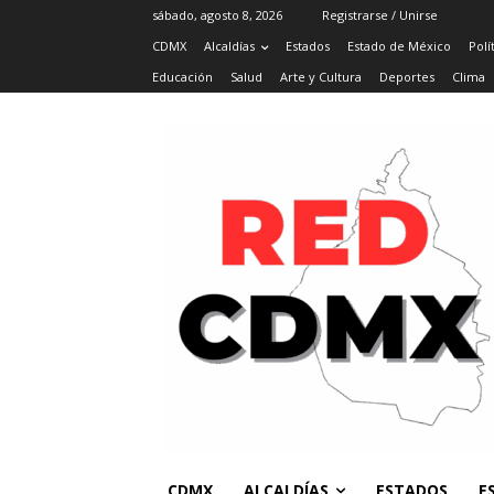
sábado, agosto 8, 2026
Registrarse / Unirse
CDMX
Alcaldías
Estados
Estado de México
Polí
Educación
Salud
Arte y Cultura
Deportes
Clima
CDMX
ALCALDÍAS
ESTADOS
E