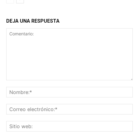
DEJA UNA RESPUESTA
Comentario:
No
Co
ele
Sit
we