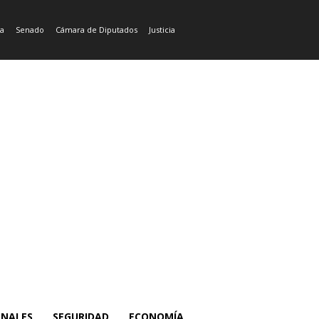
ía
Senado
Cámara de Diputados
Justicia
ONALES
SEGURIDAD
ECONOMÍA