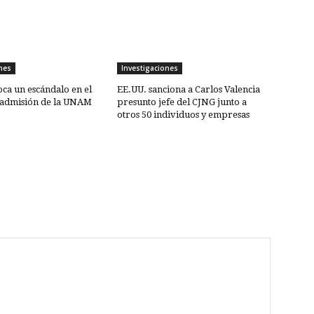
nes
Investigaciones
ca un escándalo en el
EE.UU. sanciona a Carlos Valencia
admisión de la UNAM
presunto jefe del CJNG junto a
otros 50 individuos y empresas