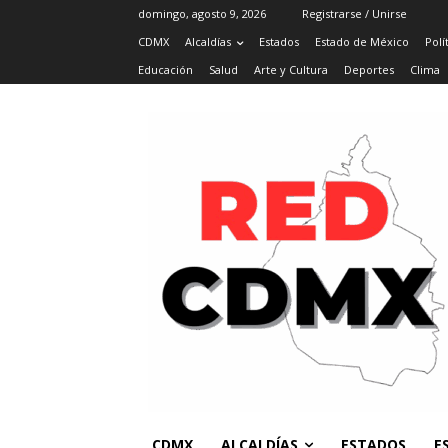
domingo, agosto 9, 2026
Registrarse / Unirse
CDMX
Alcaldías
Estados
Estado de México
Polí
Educación
Salud
Arte y Cultura
Deportes
Clima
CDMX
ALCALDÍAS
ESTADOS
E