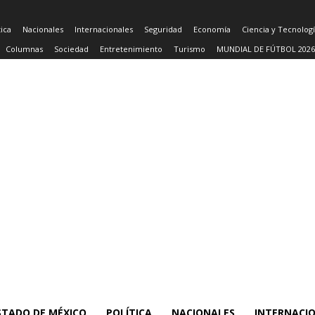
tica
Nacionales
Internacionales
Seguridad
Economía
Ciencia y Tecnolog
Columnas
Sociedad
Entretenimiento
Turismo
MUNDIAL DE FÚTBOL 2026
STADO DE MÉXICO
POLÍTICA
NACIONALES
INTERNACI