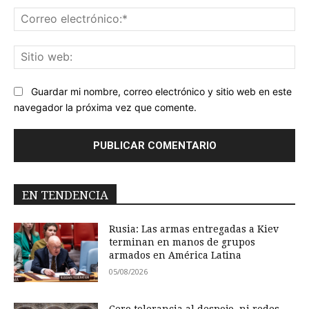
Co
ele
Sit
we
Guardar mi nombre, correo electrónico y sitio web en este
navegador la próxima vez que comente.
EN TENDENCIA
Rusia: Las armas entregadas a Kiev
terminan en manos de grupos
armados en América Latina
05/08/2026
Cero tolerancia al despojo, ni redes,