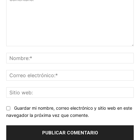
Comentario:
No
Co
ele
Sit
we
Guardar mi nombre, correo electrónico y sitio web en este
navegador la próxima vez que comente.