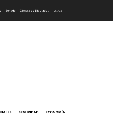
ía
Senado
Cámara de Diputados
Justicia
ONALES
SEGURIDAD
ECONOMÍA