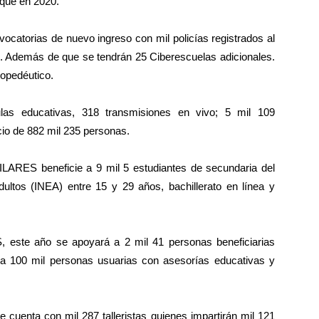
 que en 2020.
nvocatorias de nuevo ingreso con mil policías registrados al
s. Además de que se tendrán 25 Ciberescuelas adicionales.
ropedéutico.
as educativas, 318 transmisiones en vivo; 5 mil 109
cio de 882 mil 235 personas.
LARES beneficie a 9 mil 5 estudiantes de secundaria del
dultos (INEA) entre 15 y 29 años, bachillerato en línea y
 este año se apoyará a 2 mil 41 personas beneficiarias
er a 100 mil personas usuarias con asesorías educativas y
cuenta con mil 287 talleristas quienes impartirán mil 121