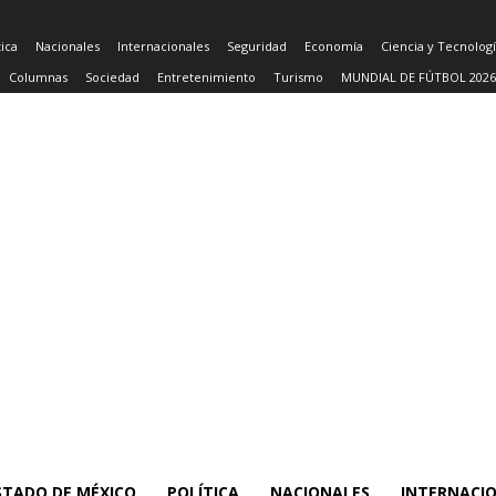
tica
Nacionales
Internacionales
Seguridad
Economía
Ciencia y Tecnolog
Columnas
Sociedad
Entretenimiento
Turismo
MUNDIAL DE FÚTBOL 2026
STADO DE MÉXICO
POLÍTICA
NACIONALES
INTERNACI