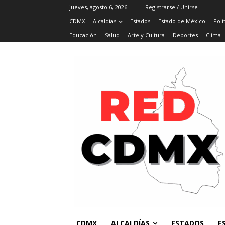
jueves, agosto 6, 2026
Registrarse / Unirse
CDMX
Alcaldías
Estados
Estado de México
Polí
Educación
Salud
Arte y Cultura
Deportes
Clima
CDMX
ALCALDÍAS
ESTADOS
E