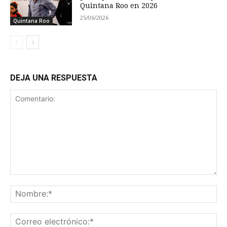
Quintana Roo en 2026
25/06/2026
Quintana Roo
DEJA UNA RESPUESTA
Comentario:
No
Co