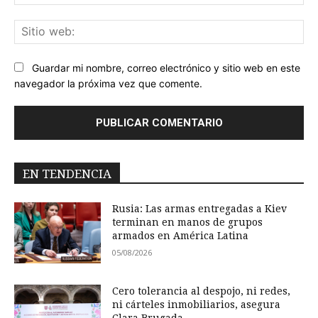
ele
Sit
we
Guardar mi nombre, correo electrónico y sitio web en este
navegador la próxima vez que comente.
EN TENDENCIA
Rusia: Las armas entregadas a Kiev
terminan en manos de grupos
armados en América Latina
05/08/2026
Cero tolerancia al despojo, ni redes,
ni cárteles inmobiliarios, asegura
Clara Brugada