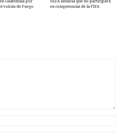
 en Guatemala por
UEFA anuncia que no participará
el volcán de Fuego
en competencias de la FIFA
Nombre: