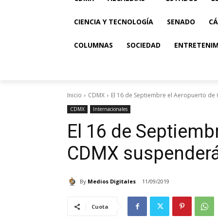
CIENCIA Y TECNOLOGÍA
SENADO
CÁ
COLUMNAS
SOCIEDAD
ENTRETENI
Inicio
CDMX
El 16 de Septiembre el Aeropuerto d
CDMX
Internacionales
El 16 de Septiemb
CDMX suspenderá
By
Medios Digitales
11/09/2019
Cuota