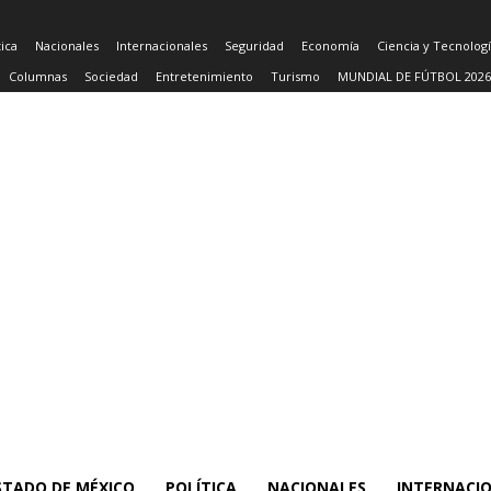
tica
Nacionales
Internacionales
Seguridad
Economía
Ciencia y Tecnolog
Columnas
Sociedad
Entretenimiento
Turismo
MUNDIAL DE FÚTBOL 2026
STADO DE MÉXICO
POLÍTICA
NACIONALES
INTERNACI