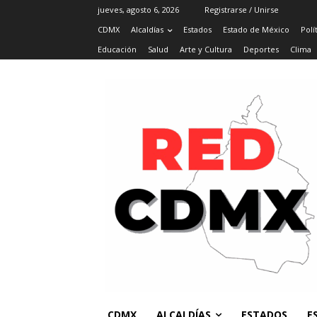
jueves, agosto 6, 2026
Registrarse / Unirse
CDMX
Alcaldías
Estados
Estado de México
Polí
Educación
Salud
Arte y Cultura
Deportes
Clima
CDMX
ALCALDÍAS
ESTADOS
E