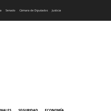
ía
Senado
Cámara de Diputados
Justicia
ONALES
SEGURIDAD
ECONOMÍA