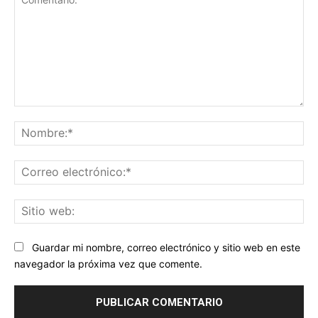
Comentario:
No
Co
ele
Sit
we
Guardar mi nombre, correo electrónico y sitio web en este
navegador la próxima vez que comente.