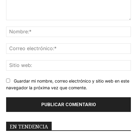
Comentario:
No
Co
ele
Sit
we
Guardar mi nombre, correo electrónico y sitio web en este
navegador la próxima vez que comente.
EN TENDENCIA